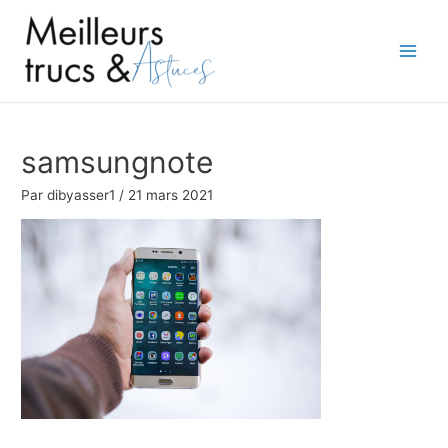
Aller
au
contenu
Main
Men
samsungnote
Par
dibyasser1
/
21 mars 2021