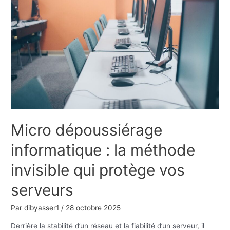
de
domaine
:
comment
protéger
votre
site
contre
les
menaces
Micro dépoussiérage
informatique : la méthode
invisible qui protège vos
serveurs
Par
dibyasser1
/
28 octobre 2025
Derrière la stabilité d’un réseau et la fiabilité d’un serveur, il