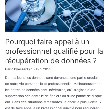
Développez
votre
créativité
et
augmentez
votre
Pourquoi faire appel à un
visibilité
en
professionnel qualifié pour la
ligne
récupération de données ?
Par
dibyasser1
/
18 avril 2023
De nos jours, les données sont devenues une partie cruciale
de notre vie personnelle et professionnelle. Malheureusement,
les pertes de données sont inévitables, qu’il s’agisse d’une
suppression accidentelle de fichiers ou d’une panne de disque
dur. Dans ces situations stressantes, le choix le plus judicieux
est de faire appel à un professionnel qualifié pour récupérer …