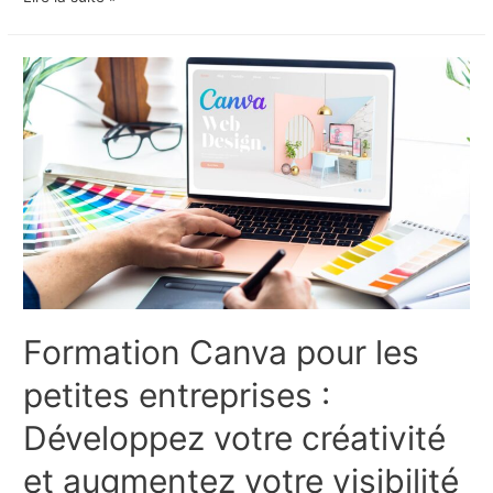
vos
flux
de
travail
:
comment
maximiser
l’efficacité
opérationnelle
avec
un
logiciel
Formation Canva pour les
de
workflow
petites entreprises :
avancé
Développez votre créativité
et augmentez votre visibilité