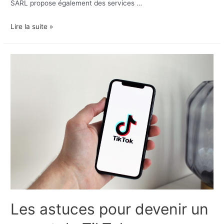
SARL propose également des services …
Réparation
Lire la suite »
et
vente
de
matériel
informatique
à
Wittenheim
Les astuces pour devenir un