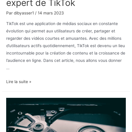
expert de TikTok
Par
dibyasser1
/
14 mars 2023
TikTok est une application de médias sociaux en constante
évolution qui permet aux utilisateurs de créer, partager et
regarder des vidéos courtes et amusantes. Avec des millions
d’utilisateurs actifs quotidiennement, TikTok est devenu un lieu
incontournable pour la création de contenu et la croissance de
l’audience en ligne. Dans cet article, nous allons vous donner
…
Les
Lire la suite »
astuces
pour
devenir
un
expert
de