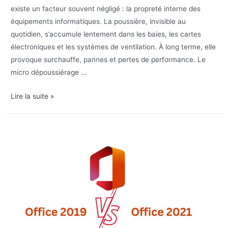
existe un facteur souvent négligé : la propreté interne des
équipements informatiques. La poussière, invisible au
quotidien, s’accumule lentement dans les baies, les cartes
électroniques et les systèmes de ventilation. À long terme, elle
provoque surchauffe, pannes et pertes de performance. Le
micro dépoussiérage …
Micro
Lire la suite »
dépoussiérage
informatique
:
la
méthode
invisible
qui
protège
vos
serveurs