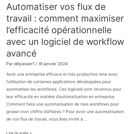
Automatiser vos flux de
Plus
vs
travail : comment maximiser
Office
l’efficacité opérationnelle
2021
:
avec un logiciel de workflow
Quel
avancé
est
le
Par
dibyasser1
/
18 janvier 2024
meilleur
choix
Avoir une entreprise efficace et très productive rime avec
?
l’utilisation de certaines applications développées pour
automatiser les workflows. Ces logiciels sont reconnus pour
leur efficacité en matière d’automatisation en entreprise.
Comment faire une automatisation de mes workflows pour
grossir mon chiffre d’affaires ? Pour avoir une automatisation
de vos flux de travail, vous êtes invité à …
Automatiser
Lire la suite »