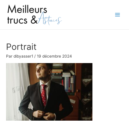
Aller
au
contenu
Main
Men
Portrait
Par
dibyasser1
/
19 décembre 2024