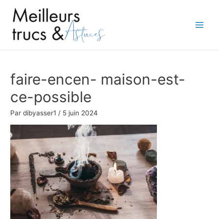
Aller
au
contenu
Main
Men
faire-encen- maison-est-
ce-possible
Par
dibyasser1
/
5 juin 2024