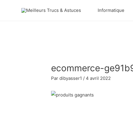
Aller
Informatique
au
contenu
ecommerce-ge91b
Par
dibyasser1
/
4 avril 2022