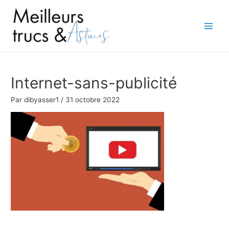
Aller
au
contenu
Main
Men
Internet-sans-publicité
Par
dibyasser1
/
31 octobre 2022