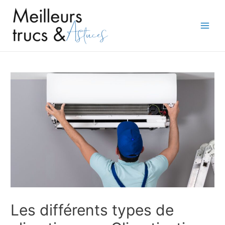
Aller
au
contenu
Main
Men
Les différents types de