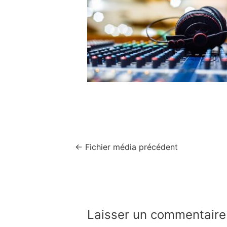
Navigation
←
Fichier média précédent
de
l’article
Laisser un commentaire