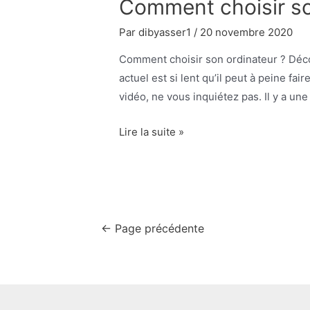
Comment choisir so
Par
dibyasser1
/
20 novembre 2020
Comment choisir son ordinateur ? Déco
actuel est si lent qu’il peut à peine f
vidéo, ne vous inquiétez pas. Il y a un
Comment
Lire la suite »
choisir
son
ordinateur
?
Pagination
←
Page précédente
des
publications