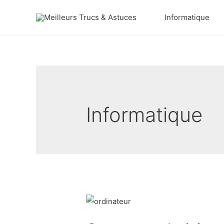
Aller
Informatique
au
contenu
Informatique